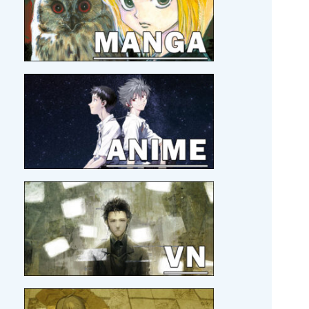
19/06/2026 :
Kagami Games qui me régale.
06/06/2026 :
J'ai assisté à un live drawing d'Hiro
Mashima !
29/05/2026 :
Le roman
Les Héros de la Galaxie
en
français !?
19/05/2026 :
Eiyuu * Senki WW
en version hors-
ligne, c'est pour bientôt.
17/05/2026 :
Beat Valkyrie Ixseal
en version
physique et
Umineko Naku
, par MG.
14/05/2026 :
Hisano Ai à la Japan Expo 2026 avec
son groupe Akane ! C'est officiel !
10/05/2026 :
Zelda Twillight Princess
en version
ultime !!
03/05/2026 :
Le collègue Legendra, GoldenLeaf, a
publié une review sur
Pier Solar
.
26/04/2026 :
Je découvre le site
DoesItPlay?
, j'aime
bien !
21/04/2026 :
Bientôt un nouveau voyage au Japon
pour Amo
!
21/04/2026 :
MAJ
MOI ET MON BLOG
21/04/2026 :
MAJ
SORTIR DE MA TÊTE EN TOUT
CONFORT