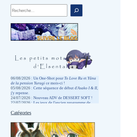
Rechercher
06/08/2026 :
Un One-Shot pour
To Love
Ru
et
Yûna
de la pension Yuragi
ce mois-ci !
05/08/2026 :
Cette séquence de début d'
Asako I & II
,
j'y repense.
24/07/2026 :
Nouveau ADV de DESSERT SOFT !
22/07/2026 :
Les jeux de l'ancien programme de
rétrocompatibilité Xbox arrivent sur PC
?
13/07/2026 :
Catégories
Fatigué par la Japex, mais pas de la
même façon que l'année dernière.
05/07/2026 :
Hâte de la réentendre dans quelques
jours à la Japan Expo.
2026/06/27 :
Des promotions physiques chez
MangaGamer.