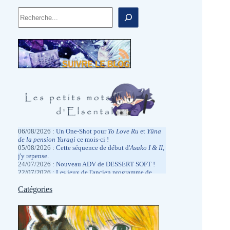
Rechercher
06/08/2026 :
Un One-Shot pour
To Love
Ru
et
Yûna
de la pension Yuragi
ce mois-ci !
05/08/2026 :
Cette séquence de début d'
Asako I & II
,
j'y repense.
24/07/2026 :
Nouveau ADV de DESSERT SOFT !
22/07/2026 :
Les jeux de l'ancien programme de
rétrocompatibilité Xbox arrivent sur PC
?
13/07/2026 :
Catégories
Fatigué par la Japex, mais pas de la
même façon que l'année dernière.
05/07/2026 :
Hâte de la réentendre dans quelques
jours à la Japan Expo.
2026/06/27 :
Des promotions physiques chez
MangaGamer.