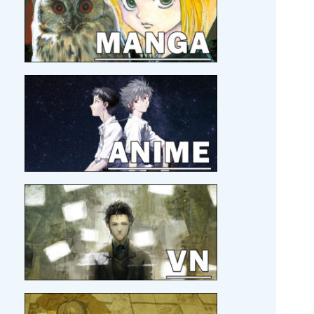
19/06/2026 :
Kagami Games qui me régale.
06/06/2026 :
J'ai assisté à un live drawing d'Hiro
Mashima !
29/05/2026 :
Le roman
Les Héros de la Galaxie
en
français !?
19/05/2026 :
Eiyuu * Senki WW
en version hors-
ligne, c'est pour bientôt.
17/05/2026 :
Beat Valkyrie Ixseal
en version
physique et
Umineko Naku
, par MG.
14/05/2026 :
Hisano Ai à la Japan Expo 2026 avec
son groupe Akane ! C'est officiel !
10/05/2026 :
Zelda Twillight Princess
en version
ultime !!
03/05/2026 :
Le collègue Legendra, GoldenLeaf, a
publié une review sur
Pier Solar
.
26/04/2026 :
Je découvre le site
DoesItPlay?
, j'aime
bien !
21/04/2026 :
Bientôt un nouveau voyage au Japon
pour Amo
!
21/04/2026 :
MAJ
MOI ET MON BLOG
21/04/2026 :
MAJ
SORTIR DE MA TÊTE EN TOUT
CONFORT