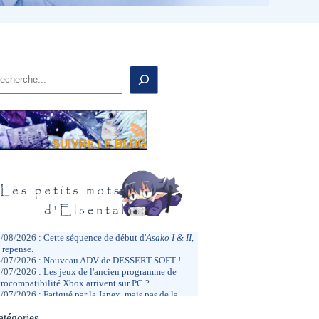
echercher
/08/2026 :
Cette séquence de début d'
Asako I & II
,
y repense.
/07/2026 :
Nouveau ADV de DESSERT SOFT !
/07/2026 :
Les jeux de l'ancien programme de
trocompatibilité Xbox arrivent sur PC
?
/07/2026 :
Fatigué par la Japex, mais pas de la
me façon que l'année dernière.
/07/2026 :
atégories
Hâte de la réentendre dans quelques