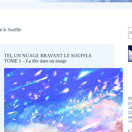
R
 le Souffle
TEL UN NUAGE BRAVANT LE SOUFFLE
TOME 1 – La tête dans un nuage
05
j'
24
22
ré
13
mê
05
C