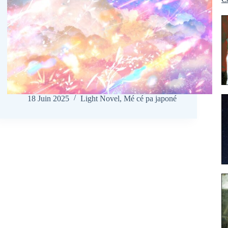
jo
20
M
19
06
Ma
29
fr
19
li
17
ph
18 Juin 2025
Light Novel
,
Mé cé pa japoné
14
so
10
ul
03
pu
26
bi
21
p
21
21
C