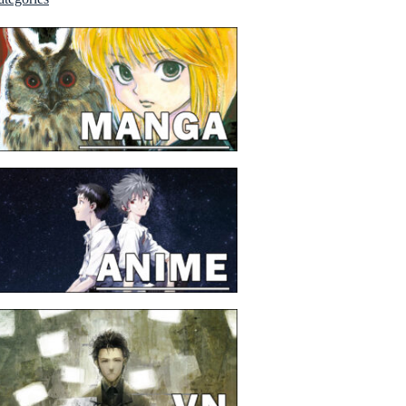
urs à la Japan Expo.
26/06/27 :
Des promotions physiques chez
angaGamer.
/06/2026 :
Kagami Games qui me régale.
/06/2026 :
J'ai assisté à un live drawing d'Hiro
shima !
/05/2026 :
Le roman
Les Héros de la Galaxie
en
ançais !?
/05/2026 :
Eiyuu * Senki WW
en version hors-
gne, c'est pour bientôt.
/05/2026 :
Beat Valkyrie Ixseal
en version
ysique et
Umineko Naku
, par MG.
/05/2026 :
Hisano Ai à la Japan Expo 2026 avec
n groupe Akane ! C'est officiel !
/05/2026 :
Zelda Twillight Princess
en version
time !!
/05/2026 :
Le collègue Legendra, GoldenLeaf, a
blié une review sur
Pier Solar
.
/04/2026 :
Je découvre le site
DoesItPlay?
, j'aime
en !
/04/2026 :
Bientôt un nouveau voyage au Japon
our Amo
!
/04/2026 :
MAJ
MOI ET MON BLOG
/04/2026 :
MAJ
SORTIR DE MA TÊTE EN TOUT
ONFORT