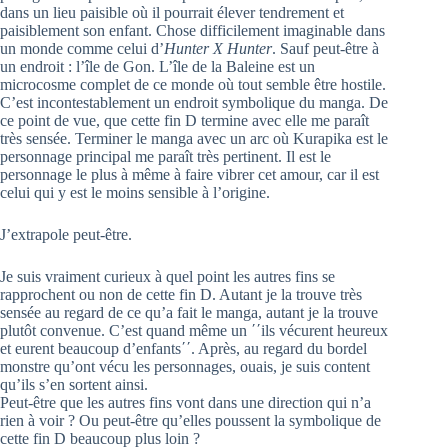
dans un lieu paisible où il pourrait élever tendrement et
paisiblement son enfant. Chose difficilement imaginable dans
un monde comme celui d’
Hunter X Hunter
. Sauf peut-être à
un endroit : l’île de Gon. L’île de la Baleine est un
microcosme complet de ce monde où tout semble être hostile.
C’est incontestablement un endroit symbolique du manga. De
ce point de vue, que cette fin D termine avec elle me paraît
très sensée. Terminer le manga avec un arc où Kurapika est le
personnage principal me paraît très pertinent. Il est le
personnage le plus à même à faire vibrer cet amour, car il est
celui qui y est le moins sensible à l’origine.
J’extrapole peut-être.
Je suis vraiment curieux à quel point les autres fins se
rapprochent ou non de cette fin D. Autant je la trouve très
sensée au regard de ce qu’a fait le manga, autant je la trouve
plutôt convenue. C’est quand même un ʹʹils vécurent heureux
et eurent beaucoup d’enfantsʹʹ. Après, au regard du bordel
monstre qu’ont vécu les personnages, ouais, je suis content
qu’ils s’en sortent ainsi.
Peut-être que les autres fins vont dans une direction qui n’a
rien à voir ? Ou peut-être qu’elles poussent la symbolique de
cette fin D beaucoup plus loin ?