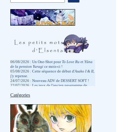
06/08/2026 :
Un One-Shot pour
To Love
Ru
et
Yûna
de la pension Yuragi
ce mois-ci !
05/08/2026 :
Cette séquence de début d'
Asako I & II
,
j'y repense.
24/07/2026 :
Nouveau ADV de DESSERT SOFT !
22/07/2026 :
Les jeux de l'ancien programme de
rétrocompatibilité Xbox arrivent sur PC
?
13/07/2026 :
Catégories
Fatigué par la Japex, mais pas de la
même façon que l'année dernière.
05/07/2026 :
Hâte de la réentendre dans quelques
jours à la Japan Expo.
2026/06/27 :
Des promotions physiques chez
MangaGamer.
19/06/2026 :
Kagami Games qui me régale.
06/06/2026 :
J'ai assisté à un live drawing d'Hiro