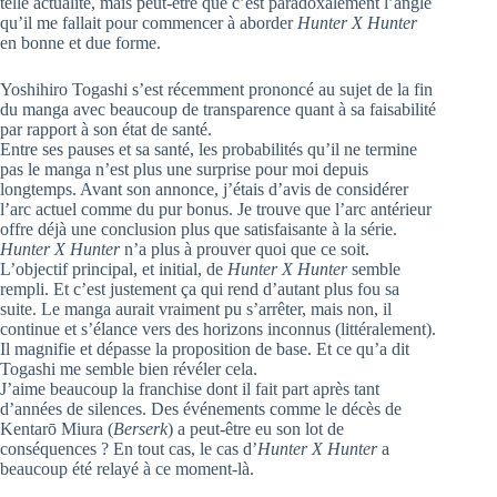
telle actualité, mais peut-être que c’est paradoxalement l’angle
qu’il me fallait pour commencer à aborder
Hunter X Hunter
en bonne et due forme.
Yoshihiro Togashi s’est récemment prononcé au sujet de la fin
du manga avec beaucoup de transparence quant à sa faisabilité
par rapport à son état de santé.
Entre ses pauses et sa santé, les probabilités qu’il ne termine
pas le manga n’est plus une surprise pour moi depuis
longtemps. Avant son annonce, j’étais d’avis de considérer
l’arc actuel comme du pur bonus. Je trouve que l’arc antérieur
offre déjà une conclusion plus que satisfaisante à la série.
Hunter X Hunter
n’a plus à prouver quoi que ce soit.
L’objectif principal, et initial, de
Hunter X Hunter
semble
rempli. Et c’est justement ça qui rend d’autant plus fou sa
suite. Le manga aurait vraiment pu s’arrêter, mais non, il
continue et s’élance vers des horizons inconnus (littéralement).
Il magnifie et dépasse la proposition de base. Et ce qu’a dit
Togashi me semble bien révéler cela.
J’aime beaucoup la franchise dont il fait part après tant
d’années de silences. Des événements comme le décès de
Kentarō Miura (
Berserk
) a peut-être eu son lot de
conséquences ? En tout cas, le cas d’
Hunter X Hunter
a
beaucoup été relayé à ce moment-là.