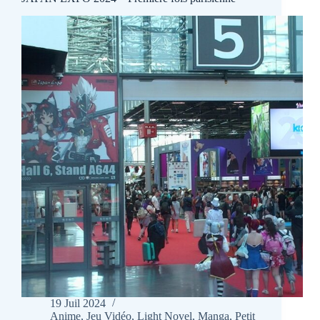
19 Juil 2024
Anime
,
Jeu Vidéo
,
Light Novel
,
Manga
,
Petit