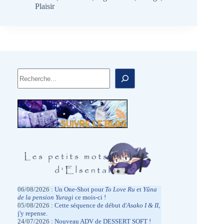
Plaisir
Rechercher
06/08/2026 :
Un One-Shot pour
To Love
Ru
et
Yûna
de la pension Yuragi
ce mois-ci !
05/08/2026 :
Cette séquence de début d'
Asako I & II
,
j'y repense.
24/07/2026 :
Nouveau ADV de DESSERT SOFT !