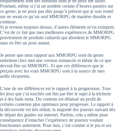
fréquemment sont des bonbons dont je ne peux me lasser.
Pourtant, même si j’ai un nombre certain d’heures passées sur
ce genre, je ne peux pas dire jusqu’à présent que je sois rentré
sur ne serait-ce qu’un seul MMORPG de manière durable et
continue.
Si je reviens toujours dessus, d’autres éléments m’en extirpent.
C’est de ce fait que mes meilleures expériences de MMORPG
proviennent de produits culturels qui abordent le MMORPG
sans en être un pour autant.
Je pense que mon rapport aux MMORPG sorti du genre
entretient chez moi une version romancée et idéale de ce que
devrait être un MMORPG. Et que ces différences que je
perçois avec les vrais MMORPG sont à la source de mes
arrêts récurrents.
L’une de ses différences est le rapport à la progression. Tous
les jeux que j’ai touchés ont fini par être le sujet à la tricherie
et à des bails meta. Du contenu est délaissé au profit de
certains contenus plus optimaux pour progresser. Le rapport à
la découverte est très réduit, la majorité des joueurs suivant dès
le départ des guides sur internet. Parfois, cela a même pour
conséquence d’entacher l’expérience de joueurs voulant
fonctionner autrement. Pour moi, c’est comme si le jeu et ses
intentions initiales disparaissaient.