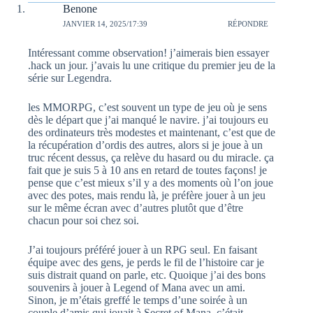
Benone
JANVIER 14, 2025/17:39
RÉPONDRE
Intéressant comme observation! j’aimerais bien essayer
.hack un jour. j’avais lu une critique du premier jeu de la
série sur Legendra.
les MMORPG, c’est souvent un type de jeu où je sens
dès le départ que j’ai manqué le navire. j’ai toujours eu
des ordinateurs très modestes et maintenant, c’est que de
la récupération d’ordis des autres, alors si je joue à un
truc récent dessus, ça relève du hasard ou du miracle. ça
fait que je suis 5 à 10 ans en retard de toutes façons! je
pense que c’est mieux s’il y a des moments où l’on joue
avec des potes, mais rendu là, je préfère jouer à un jeu
sur le même écran avec d’autres plutôt que d’être
chacun pour soi chez soi.
J’ai toujours préféré jouer à un RPG seul. En faisant
équipe avec des gens, je perds le fil de l’histoire car je
suis distrait quand on parle, etc. Quoique j’ai des bons
souvenirs à jouer à Legend of Mana avec un ami.
Sinon, je m’étais greffé le temps d’une soirée à un
couple d’amis qui jouait à Secret of Mana, c’était