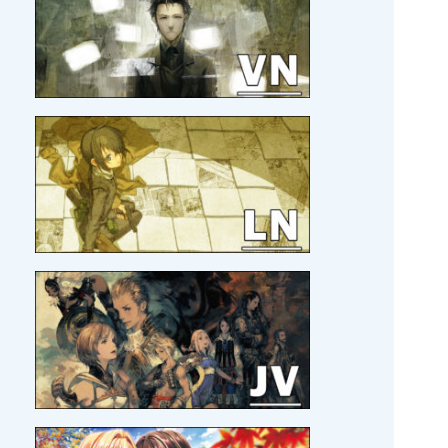
pour Amo
!
21/04/2026 :
MAJ
MOI ET MON BLOG
21/04/2026 :
MAJ
SORTIR DE MA TÊTE EN TOUT
CONFORT