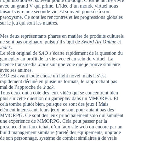
l’optimisation est souvent pointé du doigt. C’est le fait de vivre
avec un grand V qui prime. L’idée d’un monde virtuel nous
faisant vivre une seconde vie est souvent poussée à son
paroxysme. Ce sont les rencontres et les progressions globales
sur le jeu qui sont les maîtres.
Mes deux représentants phares en matière de produits culturels
ne sont pas originaux, puisqu’il s’agit de
Sword Art Online
et
.hack
.
Le récit original de
SAO
s’écarte rapidement de la question du
gameplay au profit de la vie avec et au sein du virtuel. La
licence transmedia
.hack
suit une voie que je trouve similaire
avec ses animes.
SAO
est avant toute chose un light novel, mais il s’est
rapidement décliné en plusieurs formats, le rapprochant pas
mal de l’approche de
.hack
.
Tous deux ont à côté des jeux vidéo qui se concentrent bien
plus sur cette question du gameplay dans un MMORPG. Et
cela tombe plutôt bien, puisque ce sont des jeux ! Mais
élément intéressant, leurs jeux ne sont pour autant pas des
MMORPG. Ce sont des jeux principalement solo qui simulent
une expérience de MMORPG. Cela peut passer par la
présence d’un faux tchat, d’un faux site web ou encore par un
build management similaire (rareté des équipements, upgrade
de son personnage, système de combat similaires à de vrais