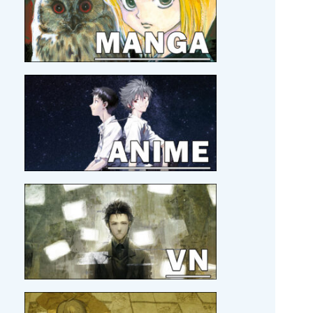
19/06/2026 :
Kagami Games qui me régale.
06/06/2026 :
J'ai assisté à un live drawing d'Hiro
Mashima !
29/05/2026 :
Le roman
Les Héros de la Galaxie
en
français !?
19/05/2026 :
Eiyuu * Senki WW
en version hors-
ligne, c'est pour bientôt.
17/05/2026 :
Beat Valkyrie Ixseal
en version
physique et
Umineko Naku
, par MG.
14/05/2026 :
Hisano Ai à la Japan Expo 2026 avec
son groupe Akane ! C'est officiel !
10/05/2026 :
Zelda Twillight Princess
en version
ultime !!
03/05/2026 :
Le collègue Legendra, GoldenLeaf, a
publié une review sur
Pier Solar
.
26/04/2026 :
Je découvre le site
DoesItPlay?
, j'aime
bien !
21/04/2026 :
Bientôt un nouveau voyage au Japon
pour Amo
!
21/04/2026 :
MAJ
MOI ET MON BLOG
21/04/2026 :
MAJ
SORTIR DE MA TÊTE EN TOUT
CONFORT