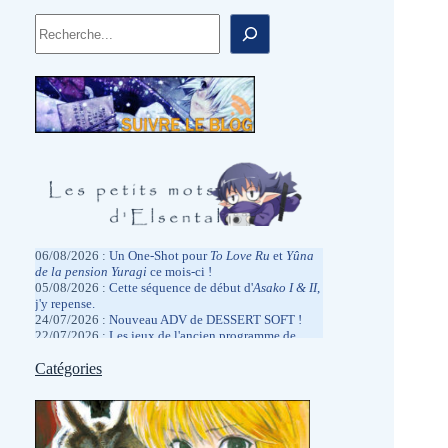
Rechercher
06/08/2026 :
Un One-Shot pour
To Love
Ru
et
Yûna
de la pension Yuragi
ce mois-ci !
05/08/2026 :
Cette séquence de début d'
Asako I & II
,
j'y repense.
24/07/2026 :
Nouveau ADV de DESSERT SOFT !
22/07/2026 :
Les jeux de l'ancien programme de
rétrocompatibilité Xbox arrivent sur PC
?
13/07/2026 :
Catégories
Fatigué par la Japex, mais pas de la
même façon que l'année dernière.
05/07/2026 :
Hâte de la réentendre dans quelques
jours à la Japan Expo.
2026/06/27 :
Des promotions physiques chez
MangaGamer.