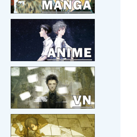
Mashima !
29/05/2026 :
Le roman
Les Héros de la Galaxie
en
français !?
19/05/2026 :
Eiyuu * Senki WW
en version hors-
ligne, c'est pour bientôt.
17/05/2026 :
Beat Valkyrie Ixseal
en version
physique et
Umineko Naku
, par MG.
14/05/2026 :
Hisano Ai à la Japan Expo 2026 avec
son groupe Akane ! C'est officiel !
10/05/2026 :
Zelda Twillight Princess
en version
ultime !!
03/05/2026 :
Le collègue Legendra, GoldenLeaf, a
publié une review sur
Pier Solar
.
26/04/2026 :
Je découvre le site
DoesItPlay?
, j'aime
bien !
21/04/2026 :
Bientôt un nouveau voyage au Japon
pour Amo
!
21/04/2026 :
MAJ
MOI ET MON BLOG
21/04/2026 :
MAJ
SORTIR DE MA TÊTE EN TOUT
CONFORT