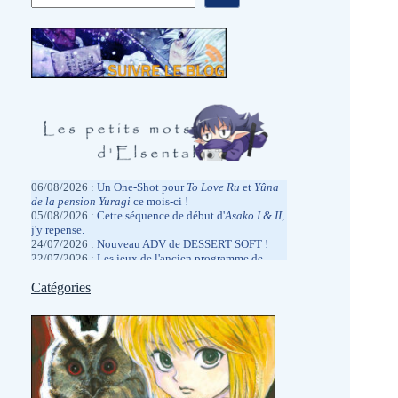
06/08/2026 :
Un One-Shot pour
To Love
Ru
et
Yûna
de la pension Yuragi
ce mois-ci !
05/08/2026 :
Cette séquence de début d'
Asako I & II
,
j'y repense.
24/07/2026 :
Nouveau ADV de DESSERT SOFT !
22/07/2026 :
Les jeux de l'ancien programme de
rétrocompatibilité Xbox arrivent sur PC
?
13/07/2026 :
Catégories
Fatigué par la Japex, mais pas de la
même façon que l'année dernière.
05/07/2026 :
Hâte de la réentendre dans quelques
jours à la Japan Expo.
2026/06/27 :
Des promotions physiques chez
MangaGamer.
19/06/2026 :
Kagami Games qui me régale.
06/06/2026 :
J'ai assisté à un live drawing d'Hiro