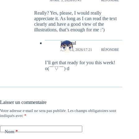
AVRIL 3, 2026/05:43
RÉPONDRE
Really? Yes, please, I would really
appreciate it. As long as I can read the text
clearly and have a good view of the
illustrations, that’s enough for me :’)
Elsental
AVRIL 6, 2026/17:21
RÉPONDRE
I’ll get that ready for you this week!
o(￣▽￣)ｄ
Laisser un commentaire
Votre adresse e-mail ne sera pas publiée.
Les champs obligatoires sont
indiqués avec
*
Nom
*