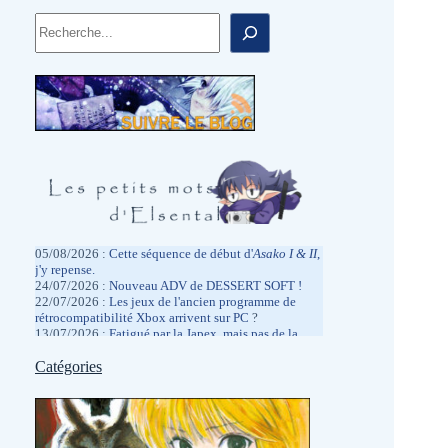
Rechercher
05/08/2026 :
Cette séquence de début d'
Asako I & II
,
j'y repense.
24/07/2026 :
Nouveau ADV de DESSERT SOFT !
22/07/2026 :
Les jeux de l'ancien programme de
rétrocompatibilité Xbox arrivent sur PC
?
13/07/2026 :
Fatigué par la Japex, mais pas de la
même façon que l'année dernière.
05/07/2026 :
Catégories
Hâte de la réentendre dans quelques
jours à la Japan Expo.
2026/06/27 :
Des promotions physiques chez
MangaGamer.
19/06/2026 :
Kagami Games qui me régale.
06/06/2026 :
J'ai assisté à un live drawing d'Hiro