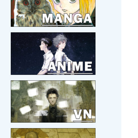
Mashima !
29/05/2026 :
Le roman
Les Héros de la Galaxie
en
français !?
19/05/2026 :
Eiyuu * Senki WW
en version hors-
ligne, c'est pour bientôt.
17/05/2026 :
Beat Valkyrie Ixseal
en version
physique et
Umineko Naku
, par MG.
14/05/2026 :
Hisano Ai à la Japan Expo 2026 avec
son groupe Akane ! C'est officiel !
10/05/2026 :
Zelda Twillight Princess
en version
ultime !!
03/05/2026 :
Le collègue Legendra, GoldenLeaf, a
publié une review sur
Pier Solar
.
26/04/2026 :
Je découvre le site
DoesItPlay?
, j'aime
bien !
21/04/2026 :
Bientôt un nouveau voyage au Japon
pour Amo
!
21/04/2026 :
MAJ
MOI ET MON BLOG
21/04/2026 :
MAJ
SORTIR DE MA TÊTE EN TOUT
CONFORT