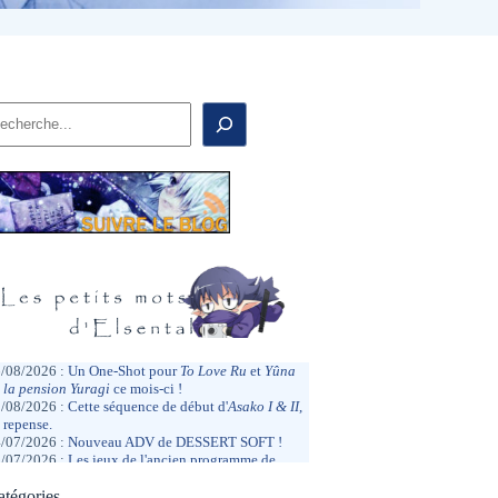
echercher
/08/2026 :
Un One-Shot pour
To Love
Ru
et
Yûna
 la pension Yuragi
ce mois-ci !
/08/2026 :
Cette séquence de début d'
Asako I & II
,
y repense.
/07/2026 :
Nouveau ADV de DESSERT SOFT !
/07/2026 :
Les jeux de l'ancien programme de
trocompatibilité Xbox arrivent sur PC
?
/07/2026 :
atégories
Fatigué par la Japex, mais pas de la