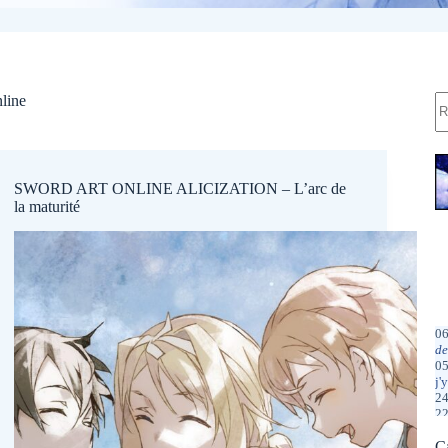
R
line
SWORD ART ONLINE ALICIZATION – L’arc de
la maturité
06
de
05
j'
24
22
ré
13
C