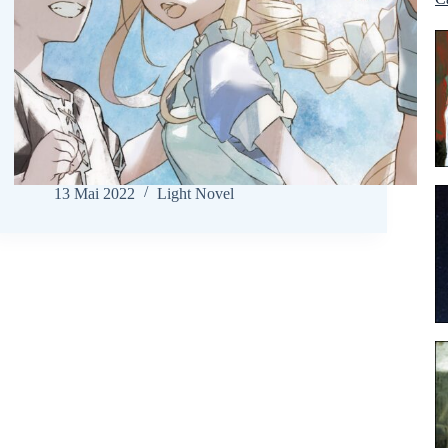
mê
05
jo
20
M
19
06
Ma
29
fr
19
li
13 Mai 2022
Light Novel
17
ph
14
so
10
ul
03
pu
26
bi
21
p
21
21
C