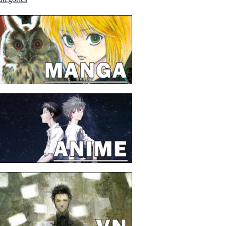
me façon que l'année dernière.
/07/2026 :
Hâte de la réentendre dans quelques
urs à la Japan Expo.
26/06/27 :
Des promotions physiques chez
angaGamer.
/06/2026 :
Kagami Games qui me régale.
/06/2026 :
J'ai assisté à un live drawing d'Hiro
shima !
/05/2026 :
Le roman
Les Héros de la Galaxie
en
ançais !?
/05/2026 :
Eiyuu * Senki WW
en version hors-
gne, c'est pour bientôt.
/05/2026 :
Beat Valkyrie Ixseal
en version
ysique et
Umineko Naku
, par MG.
/05/2026 :
Hisano Ai à la Japan Expo 2026 avec
n groupe Akane ! C'est officiel !
/05/2026 :
Zelda Twillight Princess
en version
time !!
/05/2026 :
Le collègue Legendra, GoldenLeaf, a
blié une review sur
Pier Solar
.
/04/2026 :
Je découvre le site
DoesItPlay?
, j'aime
en !
/04/2026 :
Bientôt un nouveau voyage au Japon
our Amo
!
/04/2026 :
MAJ
MOI ET MON BLOG
/04/2026 :
MAJ
SORTIR DE MA TÊTE EN TOUT
ONFORT