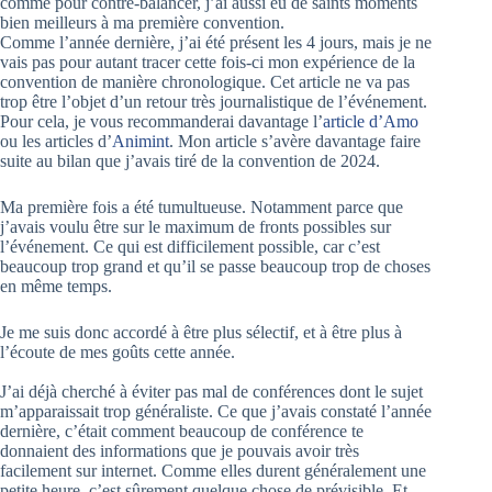
comme pour contre-balancer, j’ai aussi eu de saints moments
bien meilleurs à ma première convention.
Comme l’année dernière, j’ai été présent les 4 jours, mais je ne
vais pas pour autant tracer cette fois-ci mon expérience de la
convention de manière chronologique. Cet article ne va pas
trop être l’objet d’un retour très journalistique de l’événement.
Pour cela, je vous recommanderai davantage l’
article d’Amo
ou les articles d’
Animint
. Mon article s’avère davantage faire
suite au bilan que j’avais tiré de la convention de 2024.
Ma première fois a été tumultueuse. Notamment parce que
j’avais voulu être sur le maximum de fronts possibles sur
l’événement. Ce qui est difficilement possible, car c’est
beaucoup trop grand et qu’il se passe beaucoup trop de choses
en même temps.
Je me suis donc accordé à être plus sélectif, et à être plus à
l’écoute de mes goûts cette année.
J’ai déjà cherché à éviter pas mal de conférences dont le sujet
m’apparaissait trop généraliste. Ce que j’avais constaté l’année
dernière, c’était comment beaucoup de conférence te
donnaient des informations que je pouvais avoir très
facilement sur internet. Comme elles durent généralement une
petite heure, c’est sûrement quelque chose de prévisible. Et