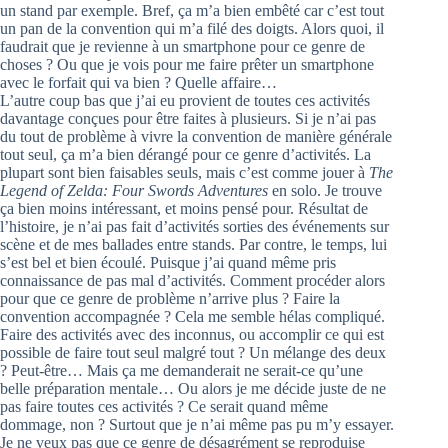
un stand par exemple. Bref, ça m’a bien embêté car c’est tout
un pan de la convention qui m’a filé des doigts. Alors quoi, il
faudrait que je revienne à un smartphone pour ce genre de
choses ? Ou que je vois pour me faire prêter un smartphone
avec le forfait qui va bien ? Quelle affaire…
L’autre coup bas que j’ai eu provient de toutes ces activités
davantage conçues pour être faites à plusieurs. Si je n’ai pas
du tout de problème à vivre la convention de manière générale
tout seul, ça m’a bien dérangé pour ce genre d’activités. La
plupart sont bien faisables seuls, mais c’est comme jouer à
The
Legend of Zelda: Four Swords Adventures
en solo. Je trouve
ça bien moins intéressant, et moins pensé pour. Résultat de
l’histoire, je n’ai pas fait d’activités sorties des événements sur
scène et de mes ballades entre stands. Par contre, le temps, lui
s’est bel et bien écoulé. Puisque j’ai quand même pris
connaissance de pas mal d’activités. Comment procéder alors
pour que ce genre de problème n’arrive plus ? Faire la
convention accompagnée ? Cela me semble hélas compliqué.
Faire des activités avec des inconnus, ou accomplir ce qui est
possible de faire tout seul malgré tout ? Un mélange des deux
? Peut-être… Mais ça me demanderait ne serait-ce qu’une
belle préparation mentale… Ou alors je me décide juste de ne
pas faire toutes ces activités ? Ce serait quand même
dommage, non ? Surtout que je n’ai même pas pu m’y essayer.
Je ne veux pas que ce genre de désagrément se reproduise