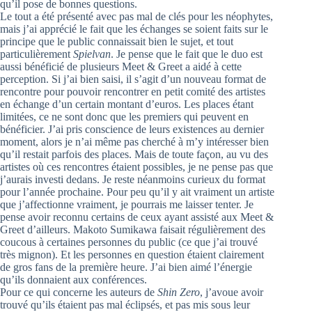
qu’il pose de bonnes questions.
Le tout a été présenté avec pas mal de clés pour les néophytes,
mais j’ai apprécié le fait que les échanges se soient faits sur le
principe que le public connaissait bien le sujet, et tout
particulièrement
Spielvan
. Je pense que le fait que le duo est
aussi bénéficié de plusieurs Meet & Greet a aidé à cette
perception. Si j’ai bien saisi, il s’agit d’un nouveau format de
rencontre pour pouvoir rencontrer en petit comité des artistes
en échange d’un certain montant d’euros. Les places étant
limitées, ce ne sont donc que les premiers qui peuvent en
bénéficier. J’ai pris conscience de leurs existences au dernier
moment, alors je n’ai même pas cherché à m’y intéresser bien
qu’il restait parfois des places. Mais de toute façon, au vu des
artistes où ces rencontres étaient possibles, je ne pense pas que
j’aurais investi dedans. Je reste néanmoins curieux du format
pour l’année prochaine. Pour peu qu’il y ait vraiment un artiste
que j’affectionne vraiment, je pourrais me laisser tenter. Je
pense avoir reconnu certains de ceux ayant assisté aux Meet &
Greet d’ailleurs. Makoto Sumikawa faisait régulièrement des
coucous à certaines personnes du public (ce que j’ai trouvé
très mignon). Et les personnes en question étaient clairement
de gros fans de la première heure. J’ai bien aimé l’énergie
qu’ils donnaient aux conférences.
Pour ce qui concerne les auteurs de
Shin Zero
, j’avoue avoir
trouvé qu’ils étaient pas mal éclipsés, et pas mis sous leur