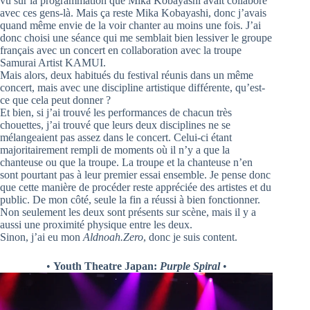
vu sur la programmation que Mika Kobayashi avait collaboré
avec ces gens-là. Mais ça reste Mika Kobayashi, donc j’avais
quand même envie de la voir chanter au moins une fois. J’ai
donc choisi une séance qui me semblait bien lessiver le groupe
français avec un concert en collaboration avec la troupe
Samurai Artist KAMUI.
Mais alors, deux habitués du festival réunis dans un même
concert, mais avec une discipline artistique différente, qu’est-
ce que cela peut donner ?
Et bien, si j’ai trouvé les performances de chacun très
chouettes, j’ai trouvé que leurs deux disciplines ne se
mélangeaient pas assez dans le concert. Celui-ci étant
majoritairement rempli de moments où il n’y a que la
chanteuse ou que la troupe. La troupe et la chanteuse n’en
sont pourtant pas à leur premier essai ensemble. Je pense donc
que cette manière de procéder reste appréciée des artistes et du
public. De mon côté, seule la fin a réussi à bien fonctionner.
Non seulement les deux sont présents sur scène, mais il y a
aussi une proximité physique entre les deux.
Sinon, j’ai eu mon
Aldnoah.Zero
, donc je suis content.
•
Youth Theatre Japan:
Purple Spiral
•