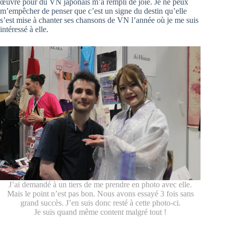
œuvré pour du VN japonais m’a rempli de joie. Je ne peux
m’empêcher de penser que c’est un signe du destin qu’elle
s’est mise à chanter ses chansons de VN l’année où je me suis
intéressé à elle.
J’ai demandé à un tiers de me prendre en photo avec elle.
Mais le point n’est pas bon. Nous avons essayé 3 fois sans
grand succès. J’en suis donc resté à cette photo-ci.
Je suis quand même content malgré tout !