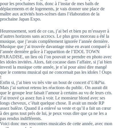
pour les prochaines fois, donc à l’instar de mes bails de
déplacements et de logements, je vais donner une place de
maître aux activités hors-scènes dans l’élaboration de la
prochaine Japan Expo.
Heureusement, sorti de ce cas, j’ai bel et bien pu m’essayer à
d’autres horizons sans accrocs. Le plus gros morceau a été la
musique, que j’avais complètement ignorée l’année dernière.
Musique que j’ai trouvée davantage mise en avant comparé à
l’année dernière grâce à l’apparition de l’IDOL TOWN
PARADISE, un lieu où l’on pouvait se prendre en photo avec
les idoles invitées. Alors, fait cocasse dans l’affaire, si j’ai bien
investi la musique cette année, je n’ai pour ainsi dire mangé
que le contenu musical qui ne concernait pas les idoles ! Oups
!
Enfin si, j’ai bien vu très vite un bout de concert d’
U&Pia
.
Mais j’ai surtout retenu les réactions du public. On aurait dit
que le groupe leur faisait l’amour à certains au vu de leurs cris.
J’ai trouvé ça assez fun à voir. Le monsieur blond avec ses
longs cheveux, c’était quelque chose. Il avait un mode RP
assez balèze. Quand il a enlevé sa veste et qu’il a fait un cœur
à des gens tout près de lui, je peux vous dire que ça ne les a
pas rendus indifférents.
Voici donc mes rencontres musicales de cette année, avec mon