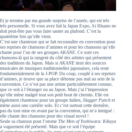
Et je termine par ma grande surprise de l’année, qui est très
très personnelle. Si vous avez fait la Japan Expo, Ai Hisano ne
doit peut-être pas vous faire sauter au plafond. C’est la
quatrième fois qu’elle vient.
C’est une chanteuse qui se fait reconnaître en convention pour
ses reprises de chansons d’animes et pour les chansons qu’elle
chante pour l’un de ses groupes
AKANE
. Ce sont ces
chansons-là qui la rangent du côté des artistes qui présentent
des traditions du Japon. Mais si
AKANE
tient des sources
musicales de musiques traditionnelles japonaises, cela reste
fondamentalement de la J-POP. Du coup, couplé à ses reprises
d’animes, je trouve que sa place détonne pas mal au sein de la
convention. Ce n’est pas une artiste particulièrement connue,
que ce soit à l’étranger ou au Japon. Mais j’ai l’impression
qu’elle mène malgré tout son petit bout de chemin. Elle est
également chanteuse pour un groupe italien,
Slugger Punch
et
mène aussi une carrière solo. Et c’est surtout cette dernière,
pas du tout mise en avant par la convention, qui m’a intrigué :
elle chante des chansons pour des visual novel !
Seule sa chanson pour l’otome
The Men of Yoshiwara: Kikuya
a vaguement été présenté. Mais que ce soit l’équipe
d’animation ou le public, les gens n’ont jamais vraiment