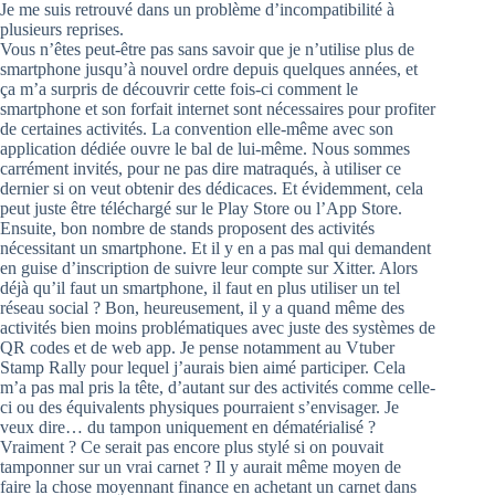
Je me suis retrouvé dans un problème d’incompatibilité à
plusieurs reprises.
Vous n’êtes peut-être pas sans savoir que je n’utilise plus de
smartphone jusqu’à nouvel ordre depuis quelques années, et
ça m’a surpris de découvrir cette fois-ci comment le
smartphone et son forfait internet sont nécessaires pour profiter
de certaines activités. La convention elle-même avec son
application dédiée ouvre le bal de lui-même. Nous sommes
carrément invités, pour ne pas dire matraqués, à utiliser ce
dernier si on veut obtenir des dédicaces. Et évidemment, cela
peut juste être téléchargé sur le Play Store ou l’App Store.
Ensuite, bon nombre de stands proposent des activités
nécessitant un smartphone. Et il y en a pas mal qui demandent
en guise d’inscription de suivre leur compte sur Xitter. Alors
déjà qu’il faut un smartphone, il faut en plus utiliser un tel
réseau social ? Bon, heureusement, il y a quand même des
activités bien moins problématiques avec juste des systèmes de
QR codes et de web app. Je pense notamment au Vtuber
Stamp Rally pour lequel j’aurais bien aimé participer. Cela
m’a pas mal pris la tête, d’autant sur des activités comme celle-
ci ou des équivalents physiques pourraient s’envisager. Je
veux dire… du tampon uniquement en dématérialisé ?
Vraiment ? Ce serait pas encore plus stylé si on pouvait
tamponner sur un vrai carnet ? Il y aurait même moyen de
faire la chose moyennant finance en achetant un carnet dans