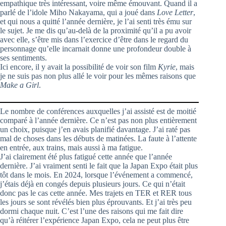
empathique très intéressant, voire même émouvant. Quand il a
parlé de l’idole Miho Nakayama, qui a joué dans
Love Letter
,
et qui nous a quitté l’année dernière, je l’ai senti très ému sur
le sujet. Je me dis qu’au-delà de la proximité qu’il a pu avoir
avec elle, s’être mis dans l’exercice d’être dans le regard du
personnage qu’elle incarnait donne une profondeur double à
ses sentiments.
Ici encore, il y avait la possibilité de voir son film
Kyrie
, mais
je ne suis pas non plus allé le voir pour les mêmes raisons que
Make a Girl
.
Le nombre de conférences auxquelles j’ai assisté est de moitié
comparé à l’année dernière. Ce n’est pas non plus entièrement
un choix, puisque j’en avais planifié davantage. J’ai raté pas
mal de choses dans les débuts de matinées. La faute à l’attente
en entrée, aux trains, mais aussi à ma fatigue.
J’ai clairement été plus fatigué cette année que l’année
dernière. J’ai vraiment senti le fait que la Japan Expo était plus
tôt dans le mois. En 2024, lorsque l’événement a commencé,
j’étais déjà en congés depuis plusieurs jours. Ce qui n’était
donc pas le cas cette année. Mes trajets en TER et RER tous
les jours se sont révélés bien plus éprouvants. Et j’ai très peu
dormi chaque nuit. C’est l’une des raisons qui me fait dire
qu’à réitérer l’expérience Japan Expo, cela ne peut plus être