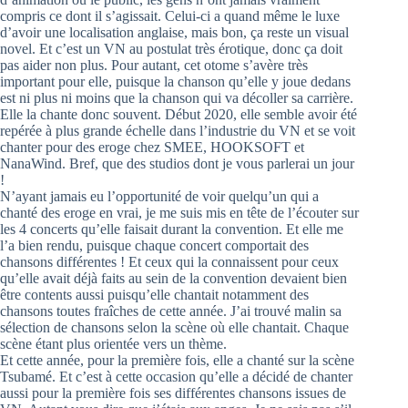
compris ce dont il s’agissait. Celui-ci a quand même le luxe
d’avoir une localisation anglaise, mais bon, ça reste un visual
novel. Et c’est un VN au postulat très érotique, donc ça doit
pas aider non plus. Pour autant, cet otome s’avère très
important pour elle, puisque la chanson qu’elle y joue dedans
est ni plus ni moins que la chanson qui va décoller sa carrière.
Elle la chante donc souvent. Début 2020, elle semble avoir été
repérée à plus grande échelle dans l’industrie du VN et se voit
chanter pour des eroge chez SMEE, HOOKSOFT et
NanaWind. Bref, que des studios dont je vous parlerai un jour
!
N’ayant jamais eu l’opportunité de voir quelqu’un qui a
chanté des eroge en vrai, je me suis mis en tête de l’écouter sur
les 4 concerts qu’elle faisait durant la convention. Et elle me
l’a bien rendu, puisque chaque concert comportait des
chansons différentes ! Et ceux qui la connaissent pour ceux
qu’elle avait déjà faits au sein de la convention devaient bien
être contents aussi puisqu’elle chantait notamment des
chansons toutes fraîches de cette année. J’ai trouvé malin sa
sélection de chansons selon la scène où elle chantait. Chaque
scène étant plus orientée vers un thème.
Et cette année, pour la première fois, elle a chanté sur la scène
Tsubamé. Et c’est à cette occasion qu’elle a décidé de chanter
aussi pour la première fois ses différentes chansons issues de