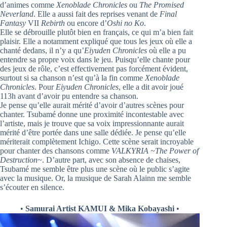
d’animes comme
Xenoblade Chronicles
ou
The Promised
Neverland
. Elle a aussi fait des reprises venant de
Final
Fantasy
VII
Rebirth
ou encore d’
Oshi no Ko
.
Elle se débrouille plutôt bien en français, ce qui m’a bien fait
plaisir. Elle a notamment expliqué que tous les jeux où elle a
chanté dedans, il n’y a qu’
Eiyuden Chronicles
où elle a pu
entendre sa propre voix dans le jeu. Puisqu’elle chante pour
des jeux de rôle, c’est effectivement pas forcément évident,
surtout si sa chanson n’est qu’à la fin comme
Xenoblade
Chronicles
. Pour
Eiyuden Chronicles
, elle a dit avoir joué
113h avant d’avoir pu entendre sa chanson.
Je pense qu’elle aurait mérité d’avoir d’autres scènes pour
chanter. Tsubamé donne une proximité incontestable avec
l’artiste, mais je trouve que sa voix impressionnante aurait
mérité d’être portée dans une salle dédiée. Je pense qu’elle
mériterait complètement Ichigo. Cette scène serait incroyable
pour chanter des chansons comme
VALKYRIA ~The Power of
Destruction~
. D’autre part, avec son absence de chaises,
Tsubamé me semble être plus une scène où le public s’agite
avec la musique. Or, la musique de Sarah Alainn me semble
s’écouter en silence.
•
Samurai Artist KAMUI & Mika Kobayashi
•