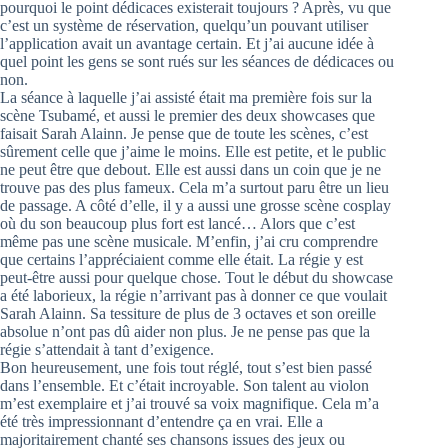
pourquoi le point dédicaces existerait toujours ? Après, vu que
c’est un système de réservation, quelqu’un pouvant utiliser
l’application avait un avantage certain. Et j’ai aucune idée à
quel point les gens se sont rués sur les séances de dédicaces ou
non.
La séance à laquelle j’ai assisté était ma première fois sur la
scène Tsubamé, et aussi le premier des deux showcases que
faisait Sarah Alainn. Je pense que de toute les scènes, c’est
sûrement celle que j’aime le moins. Elle est petite, et le public
ne peut être que debout. Elle est aussi dans un coin que je ne
trouve pas des plus fameux. Cela m’a surtout paru être un lieu
de passage. A côté d’elle, il y a aussi une grosse scène cosplay
où du son beaucoup plus fort est lancé… Alors que c’est
même pas une scène musicale. M’enfin, j’ai cru comprendre
que certains l’appréciaient comme elle était. La régie y est
peut-être aussi pour quelque chose. Tout le début du showcase
a été laborieux, la régie n’arrivant pas à donner ce que voulait
Sarah Alainn. Sa tessiture de plus de 3 octaves et son oreille
absolue n’ont pas dû aider non plus. Je ne pense pas que la
régie s’attendait à tant d’exigence.
Bon heureusement, une fois tout réglé, tout s’est bien passé
dans l’ensemble. Et c’était incroyable. Son talent au violon
m’est exemplaire et j’ai trouvé sa voix magnifique. Cela m’a
été très impressionnant d’entendre ça en vrai. Elle a
majoritairement chanté ses chansons issues des jeux ou