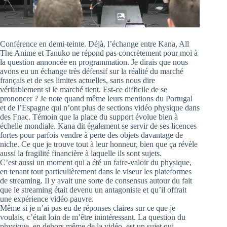
Conférence en demi-teinte. Déjà, l’échange entre Kana, All
The Anime et Tanuko ne répond pas concrètement pour moi à
la question annoncée en programmation. Je dirais que nous
avons eu un échange très défensif sur la réalité du marché
français et de ses limites actuelles, sans nous dire
véritablement si le marché tient. Est-ce difficile de se
prononcer ? Je note quand même leurs mentions du Portugal
et de l’Espagne qui n’ont plus de sections vidéo physique dans
des Fnac. Témoin que la place du support évolue bien à
échelle mondiale. Kana dit également se servir de ses licences
fortes pour parfois vendre à perte des objets davantage de
niche. Ce que je trouve tout à leur honneur, bien que ça révèle
aussi la fragilité financière à laquelle ils sont sujets.
C’est aussi un moment qui a été un faire-valoir du physique,
en tenant tout particulièrement dans le viseur les plateformes
de streaming. Il y avait une sorte de consensus autour du fait
que le streaming était devenu un antagoniste et qu’il offrait
une expérience vidéo pauvre.
Même si je n’ai pas eu de réponses claires sur ce que je
voulais, c’était loin de m’être inintéressant. La question du
physique, en dehors même de la vidéo, est un sujet qui