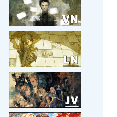
pour Amo
!
21/04/2026 :
MAJ
MOI ET MON BLOG
21/04/2026 :
MAJ
SORTIR DE MA TÊTE EN TOUT
CONFORT