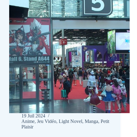
19 Juil 2024
Anime
,
Jeu Vidéo
,
Light Novel
,
Manga
,
Petit
Plaisir